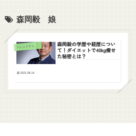
森岡毅 娘
森岡毅の学歴や経歴につい
ト
レンドチェック
て！ダイエットで40kg痩せ
た秘密とは？
2021.08.14