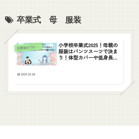
卒業式 母 服装
小学校卒業式2025！母親の
北
海道おでかけ情報
服装はパンツスーツで決ま
り！体型カバーや低身長さ
ん向けの選び方も！
2025.02.04